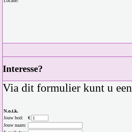
Locatie:
Interesse?
Via dit formulier kunt u ee
N.o.t.k.
Jouw bod:
€
Jouw naam: