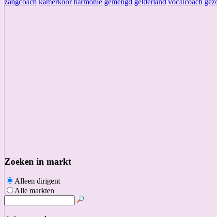
zangcoach
kamerkoor
harmonie
gemengd
gelderland
vocalcoach
gez
Zoeken in markt
Alleen dirigent
Alle markten