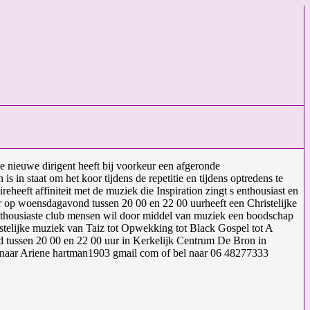
e nieuwe dirigent heeft bij voorkeur een afgeronde
 in staat om het koor tijdens de repetitie en tijdens optredens te
eeft affiniteit met de muziek die Inspiration zingt s enthousiast en
ar op woensdagavond tussen 20 00 en 22 00 uurheeft een Christelijke
 enthousiaste club mensen wil door middel van muziek een boodschap
ristelijke muziek van Taiz tot Opwekking tot Black Gospel tot A
nd tussen 20 00 en 22 00 uur in Kerkelijk Centrum De Bron in
 naar Ariene hartman1903 gmail com of bel naar 06 48277333