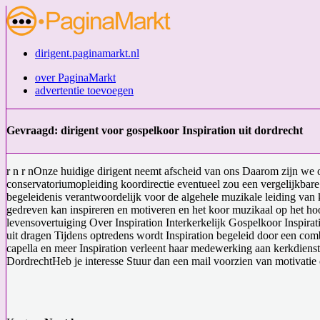
dirigent.paginamarkt.nl
over PaginaMarkt
advertentie toevoegen
Gevraagd: dirigent voor gospelkoor Inspiration uit dordrecht
r n r nOnze huidige dirigent neemt afscheid van ons Daarom zijn we o
conservatoriumopleiding koordirectie eventueel zou een vergelijkbare o
begeleidenis verantwoordelijk voor de algehele muzikale leiding van 
gedreven kan inspireren en motiveren en het koor muzikaal op het hoo
levensovertuiging Over Inspiration Interkerkelijk Gospelkoor Inspir
uit dragen Tijdens optredens wordt Inspiration begeleid door een comb
capella en meer Inspiration verleent haar medewerking aan kerkdiens
DordrechtHeb je interesse Stuur dan een mail voorzien van motivat