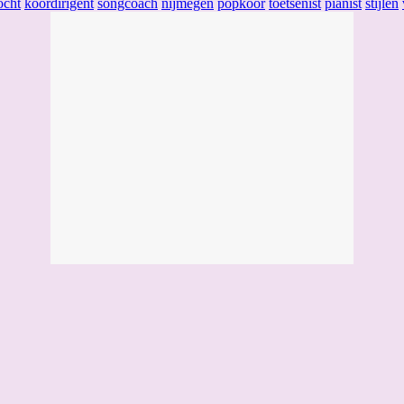
ocht
koordirigent
songcoach
nijmegen
popkoor
toetsenist
pianist
stijlen