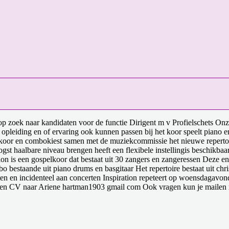
p zoek naar kandidaten voor de functie Dirigent m v Profielschets Onz
pleiding en of ervaring ook kunnen passen bij het koor speelt piano en is
koor en combokiest samen met de muziekcommissie het nieuwe repertoireh
gst haalbare niveau brengen heeft een flexibele instellingis beschikba
ation is een gospelkoor dat bestaat uit 30 zangers en zangeressen Deze
o bestaande uit piano drums en basgitaar Het repertoire bestaat uit ch
ten en incidenteel aan concerten Inspiration repeteert op woensdagavo
ie en CV naar Ariene hartman1903 gmail com Ook vragen kun je mailen