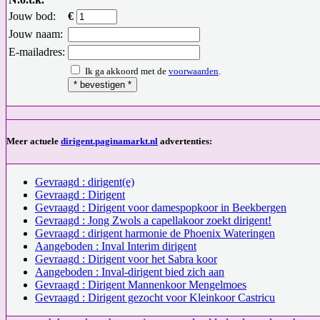
Jouw bod:
€
Jouw naam:
E-mailadres:
Ik ga akkoord met de
voorwaarden
.
Meer actuele
dirigent.paginamarkt.nl
advertenties:
Gevraagd : dirigent(e)
Gevraagd : Dirigent
Gevraagd : Dirigent voor damespopkoor in Beekbergen
Gevraagd : Jong Zwols a capellakoor zoekt dirigent!
Gevraagd : dirigent harmonie de Phoenix Wateringen
Aangeboden : Inval Interim dirigent
Gevraagd : Dirigent voor het Sabra koor
Aangeboden : Inval-dirigent bied zich aan
Gevraagd : Dirigent Mannenkoor Mengelmoes
Gevraagd : Dirigent gezocht voor Kleinkoor Castricu