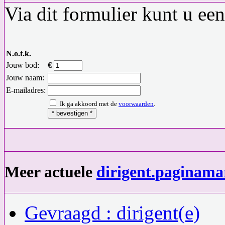
Via dit formulier kunt u ee
N.o.t.k.
Jouw bod:
€
Jouw naam:
E-mailadres:
Ik ga akkoord met de
voorwaarden
.
Meer actuele
dirigent.paginama
Gevraagd : dirigent(e)