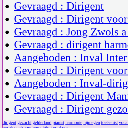
Gevraagd : Dirigent
Gevraagd : Dirigent voo
Gevraagd : Jong Zwols a 
Gevraagd : dirigent har
Aangeboden : Inval Inter
Gevraagd : Dirigent voor
Aangeboden : Inval-dirig
Gevraagd : Dirigent Ma
Gevraagd : Dirigent gezo
dirigent
gezocht
gelderland
pianist
harmonie
nijmegen
toetsenist
voca
vocalcoach
zangvereniging
popkoor